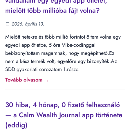
validáltam egy egyedi app ötletet,
mielőtt több millióba fájt volna?
2026. április 13.
Mielőtt hetekre és több millió forintot öltem volna egy
egyedi app ötletbe, 5 óra Vibe-codinggal
bebizonyítottam magamnak, hogy megépíthető.Ez
nem a kész termék volt, egyelőre egy bizonyíték.Az
SDD gyakorlati sorozatom 1.része.
Tovább olvasom →
30 hiba, 4 hónap, 0 fizető felhasználó
— a Calm Wealth Journal app története
(eddig)