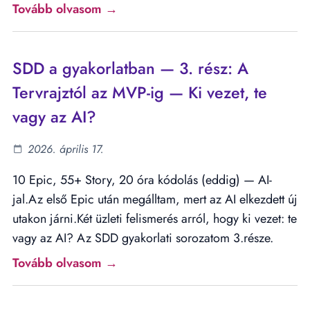
Tovább olvasom →
SDD a gyakorlatban — 3. rész: A
Tervrajztól az MVP-ig — Ki vezet, te
vagy az AI?
2026. április 17.
10 Epic, 55+ Story, 20 óra kódolás (eddig) — AI-
jal.Az első Epic után megálltam, mert az AI elkezdett új
utakon járni.Két üzleti felismerés arról, hogy ki vezet: te
vagy az AI? Az SDD gyakorlati sorozatom 3.része.
Tovább olvasom →