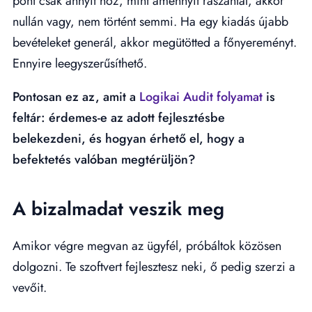
pont csak annyit hoz, mint amennyit rászántál, akkor
nullán vagy, nem történt semmi. Ha egy kiadás újabb
bevételeket generál, akkor megütötted a főnyereményt.
Ennyire leegyszerűsíthető.
Pontosan ez az, amit a
Logikai Audit folyamat
is
feltár: érdemes-e az adott fejlesztésbe
belekezdeni, és hogyan érhető el, hogy a
befektetés valóban megtérüljön?
A bizalmadat veszik meg
Amikor végre megvan az ügyfél, próbáltok közösen
dolgozni. Te szoftvert fejlesztesz neki, ő pedig szerzi a
vevőit.