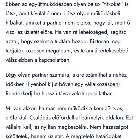
Ebben az együttműködésben olyan belső “titkokat” is
látsz, amit kívülálló nem. Látsz olyan működésbeli
hibákat, amiket a partner nem biztos, hogy lát, mert ő
viszi az üzletét előre. Ha van rá lehetőséged, segítsd
azzal, hogy ezeket a tudtára hozod. Biztosan meg
tudjátok közösen megoldani, és te annál értékesebbé
válsz ebben a kapcsolatban.
Légy olyan partner számára, akire számíthat a nehéz
időkben (ilyenből kijut bőven egy vállalkozásban)!
Rendezkedj be hosszú távra vele kapcsolatban.
Mi van akkor, ha már nem működik a kémia? Nos,
előfordul. Csalódás előfordulhat bármelyik oldalon. Ezt
vállalni kell, és nyíltan megbeszélni. Nem házasságot
kötöttetek, hanem üzletet. A megfelelő határidőket