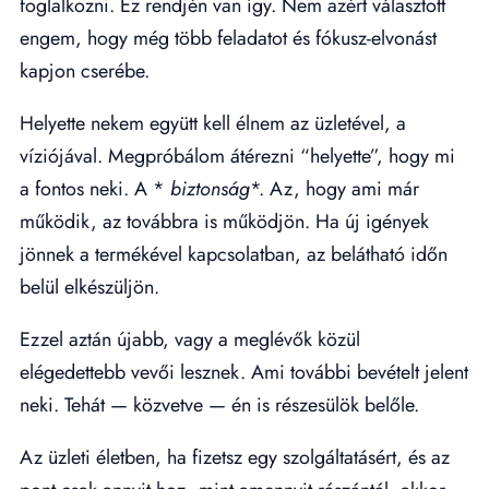
foglalkozni. Ez rendjén van így. Nem azért választott
engem, hogy még több feladatot és fókusz-elvonást
kapjon cserébe.
Helyette nekem együtt kell élnem az üzletével, a
víziójával. Megpróbálom átérezni “helyette”, hogy mi
a fontos neki. A *
biztonság
*. Az, hogy ami már
működik, az továbbra is működjön. Ha új igények
jönnek a termékével kapcsolatban, az belátható időn
belül elkészüljön.
Ezzel aztán újabb, vagy a meglévők közül
elégedettebb vevői lesznek. Ami további bevételt jelent
neki. Tehát — közvetve — én is részesülök belőle.
Az üzleti életben, ha fizetsz egy szolgáltatásért, és az