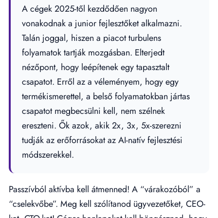
A cégek 2025-től kezdődően nagyon
vonakodnak a junior fejlesztőket alkalmazni.
Talán joggal, hiszen a piacot turbulens
folyamatok tartják mozgásban. Elterjedt
nézőpont, hogy leépítenek egy tapasztalt
csapatot. Erről az a véleményem, hogy egy
termékismerettel, a belső folyamatokban jártas
csapatot megbecsülni kell, nem szélnek
ereszteni. Ők azok, akik 2x, 3x, 5x-szerezni
tudják az erőforrásokat az AI-natív fejlesztési
módszerekkel.
Passzívból aktívba kell átmenned! A “várakozóból” a
“cselekvőbe”. Meg kell szólítanod ügyvezetőket, CEO-