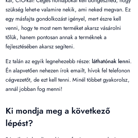
kat, CTO-kat! Céges honlapokat kell böngészned, hogy
szükség lehet-e valamire nekik, ami neked megvan. Ez
egy másfajta gondolkozást igényel, mert észre kell
venni, hogy te most nem terméket akarsz vásárolni
tőlük, hanem pontosan annak a terméknek a
fejlesztésében akarsz segíteni.
Ez talán az egyik legnehezebb része:
láthatónak lenni
.
Én alapvetően nehezen írok emailt, hívok fel telefonon
cégvezetőt, de ezt kell tenni. Minél többet gyakorolsz,
annál jobban fog menni!
Ki mondja meg a következő
lépést?