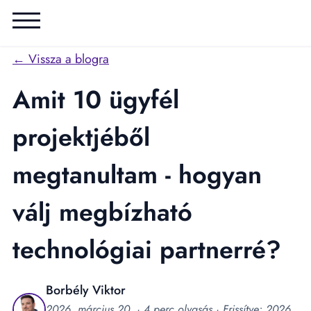
← Vissza a blogra
Amit 10 ügyfél
projektjéből
megtanultam - hogyan
válj megbízható
technológiai partnerré?
Borbély Viktor
2026. március 20.
· 4 perc olvasás
· Frissítve: 2026.