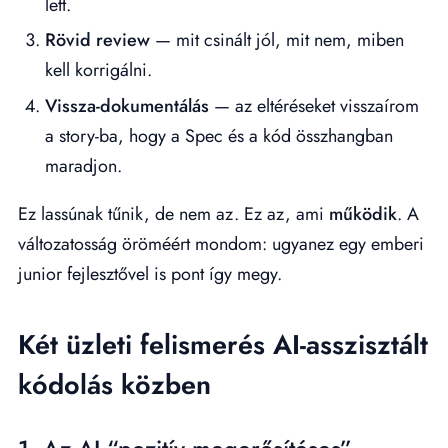
lett.
Rövid review
— mit csinált jól, mit nem, miben
kell korrigálni.
Vissza-dokumentálás
— az eltéréseket visszaírom
a story-ba, hogy a Spec és a kód összhangban
maradjon.
Ez lassúnak tűnik, de nem az. Ez az, ami
működik
. A
változatosság öröméért mondom: ugyanez egy emberi
junior fejlesztővel is pont így megy.
Két üzleti felismerés AI-asszisztált
kódolás közben