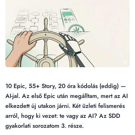
10 Epic, 55+ Story, 20 óra kódolás (eddig) —
AI-jal. Az első Epic után megálltam, mert az AI
elkezdett új utakon járni. Két üzleti felismerés
arról, hogy ki vezet: te vagy az AI? Az SDD
gyakorlati sorozatom 3. része.