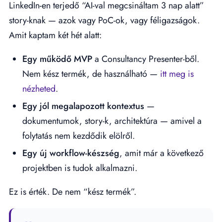
LinkedIn-en terjedő “AI-val megcsináltam 3 nap alatt”
story-knak — azok vagy PoC-ok, vagy féligazságok.
Amit kaptam két hét alatt:
Egy működő MVP
a Consultancy Presenter-ből.
Nem kész termék, de használható —
itt meg is
nézheted
.
Egy jól megalapozott kontextus
—
dokumentumok, story-k, architektúra — amivel a
folytatás nem kezdődik elölről.
Egy új workflow-készség
, amit már a következő
projektben is tudok alkalmazni.
Ez is érték. De nem “kész termék”.