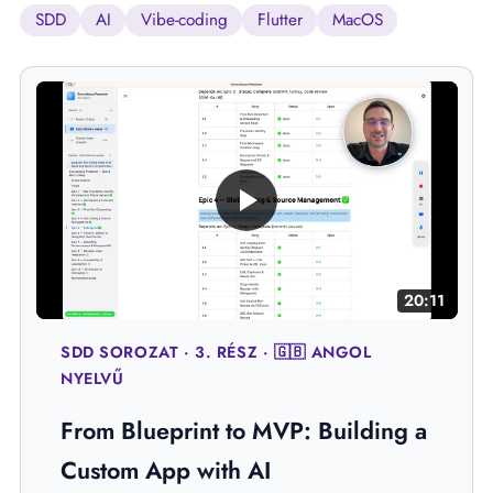
SDD
AI
Vibe-coding
Flutter
MacOS
20:11
SDD SOROZAT · 3. RÉSZ · 🇬🇧 ANGOL
NYELVŰ
From Blueprint to MVP: Building a
Custom App with AI