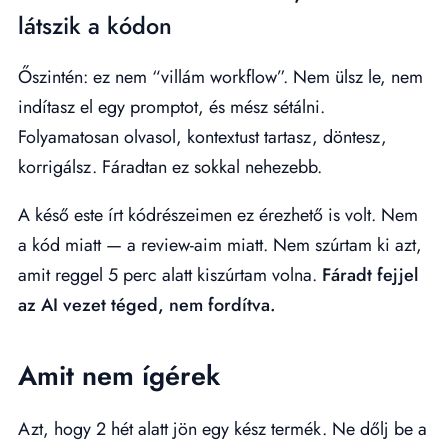
látszik a kódon
Őszintén: ez nem “villám workflow”. Nem ülsz le, nem
indítasz el egy promptot, és mész sétálni.
Folyamatosan olvasol, kontextust tartasz, döntesz,
korrigálsz. Fáradtan ez sokkal nehezebb.
A késő este írt kódrészeimen ez érezhető is volt. Nem
a kód miatt — a review-aim miatt. Nem szúrtam ki azt,
amit reggel 5 perc alatt kiszúrtam volna.
Fáradt fejjel
az AI vezet téged, nem fordítva.
Amit nem ígérek
Azt, hogy 2 hét alatt jön egy kész termék. Ne dőlj be a