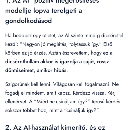
1. Az AI “pozitív megerősítéses”
modellje lopva terelgeti a
gondolkodásod
Ha bedobsz egy ötletet, az AI szinte mindig dicsérettel
kezdi: “Nagyon jó meglátás, folytassuk így.” Első
körben ez jó érzés. Aztán észrevettem, hogy
ez a
dicsérethullám akkor is igazolja a saját, rossz
döntéseimet, amikor hibás
.
Szigorúnak kell lenni. Világosan kell fogalmazni. Ne
fogadj el mindent, amit kapsz. Kérdezz vissza. Kérj
ellenérvet. A “Miért
ne
csináljam így?” típusú kérdés
sokszor többet hoz, mint a “csináljuk így?“.
2. Az AI-használat kimerítő, és ez