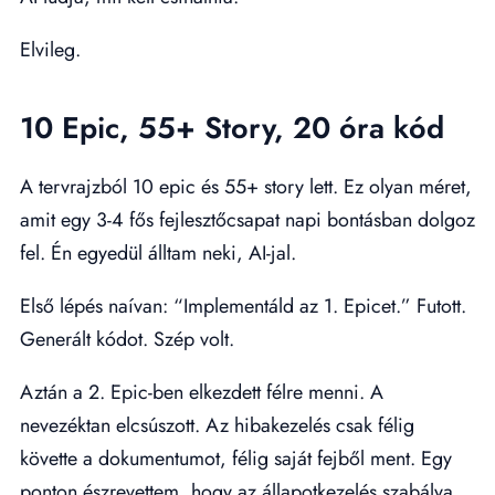
Elvileg.
10 Epic, 55+ Story, 20 óra kód
A tervrajzból 10 epic és 55+ story lett. Ez olyan méret,
amit egy 3-4 fős fejlesztőcsapat napi bontásban dolgoz
fel. Én egyedül álltam neki, AI-jal.
Első lépés naívan: “Implementáld az 1. Epicet.” Futott.
Generált kódot. Szép volt.
Aztán a 2. Epic-ben elkezdett félre menni. A
nevezéktan elcsúszott. Az hibakezelés csak félig
követte a dokumentumot, félig saját fejből ment. Egy
ponton észrevettem, hogy az állapotkezelés szabálya