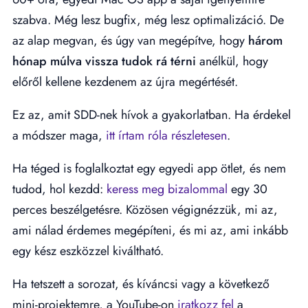
szabva. Még lesz bugfix, még lesz optimalizáció. De
az alap megvan, és úgy van megépítve, hogy
három
hónap múlva vissza tudok rá térni
anélkül, hogy
előről kellene kezdenem az újra megértését.
Ez az, amit SDD-nek hívok a gyakorlatban. Ha érdekel
a módszer maga,
itt írtam róla részletesen
.
Ha téged is foglalkoztat egy egyedi app ötlet, és nem
tudod, hol kezdd:
keress meg bizalommal
egy 30
perces beszélgetésre. Közösen végignézzük, mi az,
ami nálad érdemes megépíteni, és mi az, ami inkább
egy kész eszközzel kiváltható.
Ha tetszett a sorozat, és kíváncsi vagy a következő
mini-projektemre, a YouTube-on
iratkozz fel
a