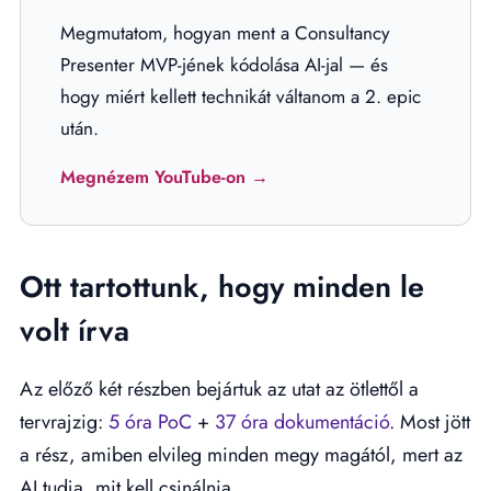
Megmutatom, hogyan ment a Consultancy
Presenter MVP-jének kódolása AI-jal — és
hogy miért kellett technikát váltanom a 2. epic
után.
Megnézem YouTube-on →
Ott tartottunk, hogy minden le
volt írva
Az előző két részben bejártuk az utat az ötlettől a
tervrajzig:
5 óra PoC
+
37 óra dokumentáció
. Most jött
a rész, amiben elvileg minden megy magától, mert az
AI tudja, mit kell csinálnia.