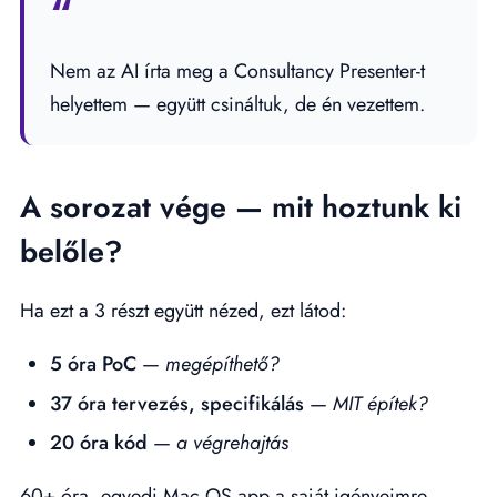
Nem az AI írta meg a Consultancy Presenter-t
helyettem — együtt csináltuk, de én vezettem.
A sorozat vége — mit hoztunk ki
belőle?
Ha ezt a 3 részt együtt nézed, ezt látod:
5 óra PoC
—
megépíthető?
37 óra tervezés, specifikálás
—
MIT építek?
20 óra kód
—
a végrehajtás
60+ óra, egyedi Mac OS app a saját igényeimre